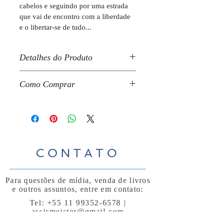
cabelos e seguindo por uma estrada 
que vai de encontro com a liberdade 
e o libertar-se de tudo... 
Detalhes do Produto
Dimensões do produto: 14 x 21 cm
Como Comprar
Capa: Comum
Diretamente com a Autora.
Depósito ou transferência para conta 
Páginas: 128 páginas
bancária abaixo:
Editora: Independente
BANCO ITAÚ
CONTATO
Idioma: Português
Agência: 6508
Para questões de mídia, venda de livros
Capa: Marco Mancen
Conta: 26969-0
e outros assuntos, entre em contato:
Tel: +55 11
99352-6578
|
ALINE MARIA DE ASSIS
assismeister@gmail.com